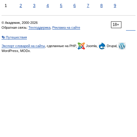
1
2
3
4
5
6
7
8
9
© Академик, 2000-2026
18+
Обратная связь:
Техподдержка
,
Реклама на сайте
👣 Путешествия
Экспорт словарей на сайты
, сделанные на PHP,
Joomla,
Drupal,
WordPress, MODx.