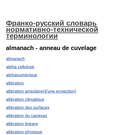
Франко-русский словарь
нормативно-технической
терминологии
almanach - anneau de cuvelage
almanach
alpha cellulose
alphanumérique
altération
altération angulaire(d'une projection)
altération climatique
altération des surfaces
altération du canevas
altération linéare
altération physique