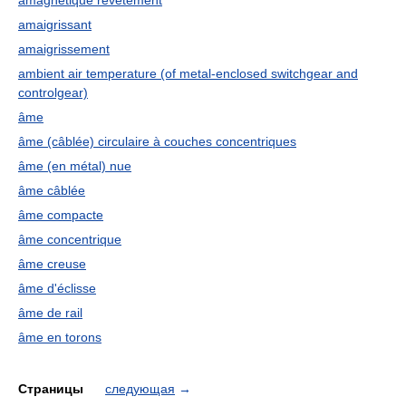
amagnétique revétement
amaigrissant
amaigrissement
ambient air temperature (of metal-enclosed switchgear and
controlgear)
âme
âme (câblée) circulaire à couches concentriques
âme (en métal) nue
âme câblée
âme compacte
âme concentrique
âme creuse
âme d'éclisse
âme de rail
âme en torons
Страницы
следующая
→